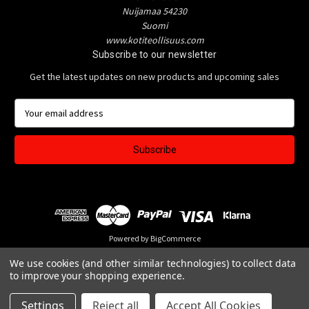
Nuijamaa 54230
Suomi
www.kotiteollisuus.com
Subscribe to our newsletter
Get the latest updates on new products and upcoming sales
E
m
a
i
l
A
d
d
r
e
Powered by
BigCommerce
s
© 2026 VIRALLINEN KOTITEOLLISUUS MERCHANDISE KAUPPA
We use cookies (and other similar technologies) to collect data
s
to improve your shopping experience.
Settings
Reject all
Accept All Cookies