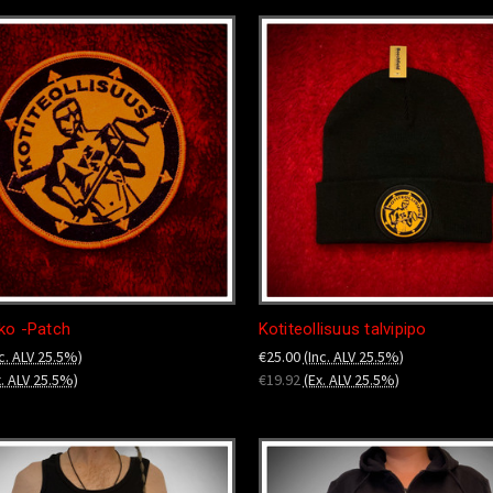
ko -Patch
Kotiteollisuus talvipipo
nc. ALV 25.5%)
€25.00
(Inc. ALV 25.5%)
x. ALV 25.5%)
€19.92
(Ex. ALV 25.5%)