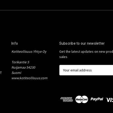
Info
Subscribe to our newsletter
Kotiteollisuus Yhtye Oy
Get the latest updates on new pro
sales
Torikantie 5
Nuijamaa 54230
E
T
Suomi
m
www.kotiteollisuus.com
a
i
l
A
d
d
r