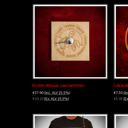
Kotiteollisuus saunamittari
Lekauk
€37.90
(Inc. ALV 25.5%)
€7.50
(I
€30.20
(Ex. ALV 25.5%)
€5.98
(E