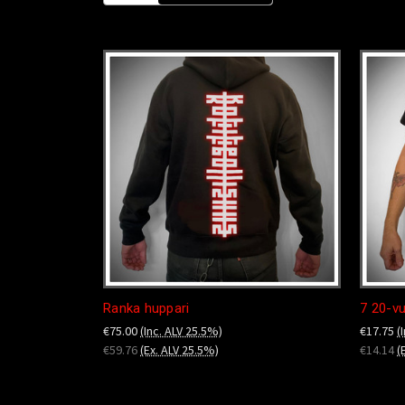
Ranka huppari
7 20-vu
€75.00
(Inc. ALV 25.5%)
€17.75
(
€59.76
(Ex. ALV 25.5%)
€14.14
(