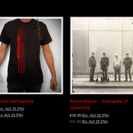
otta kiertuepaita
Kotiteollisuus - Susirajalla LP
(Gatefold)
Inc. ALV 25.5%)
Ex. ALV 25.5%)
€38.90
(Inc. ALV 25.5%)
€31.00
(Ex. ALV 25.5%)